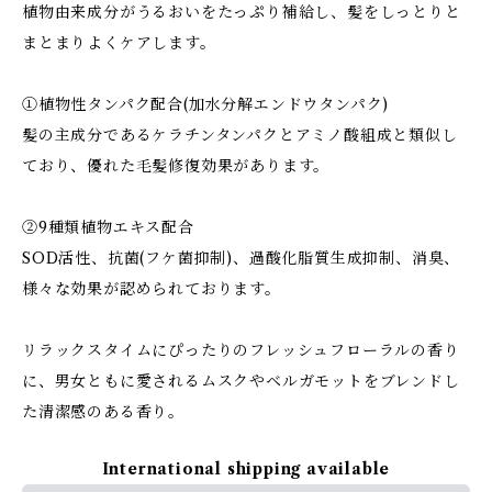
植物由来成分がうるおいをたっぷり補給し、髪をしっとりと
まとまりよくケアします。
①植物性タンパク配合(加水分解エンドウタンパク)
髪の主成分であるケラチンタンパクとアミノ酸組成と類似し
ており、優れた毛髪修復効果があります。
②9種類植物エキス配合
SOD活性、抗菌(フケ菌抑制)、過酸化脂質生成抑制、消臭、
様々な効果が認められております。
リラックスタイムにぴったりのフレッシュフローラルの香り
に、男女ともに愛されるムスクやベルガモットをブレンドし
た清潔感のある香り。
International shipping available